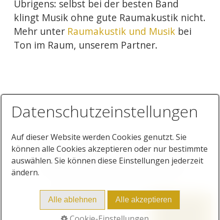
Übrigens: selbst bei der besten Band
klingt Musik ohne gute Raumakustik nicht.
Mehr unter
Raumakustik und Musik
bei
Ton im Raum, unserem Partner.
Datenschutzeinstellungen
Auf dieser Website werden Cookies genutzt. Sie
Startseite
Kontakt
Impressum
können alle Cookies akzeptieren oder nur bestimmte
auswählen. Sie können diese Einstellungen jederzeit
Datenschutzerklärung
Interna
ändern.
© 2018-2025 Jazz oder nie
Alle ablehnen
Alle akzeptieren
Band anfragen
Cookie-Einstellungen