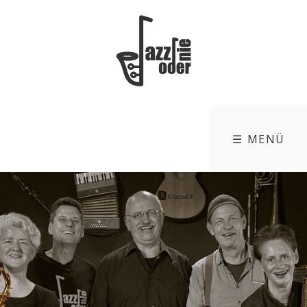
☰ MENÜ